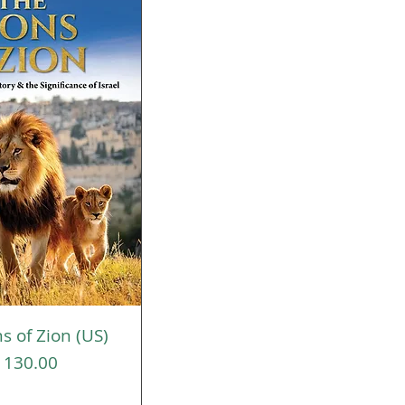
s of Zion (US)
תצוגה מהי
מחיר