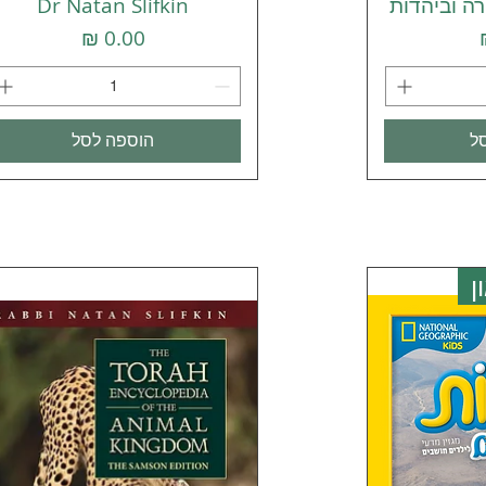
ה וביהדות
Dr Natan Slifkin
מחיר
ל
הוספה לסל
ן