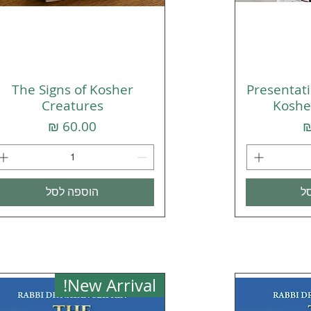
The Signs of Kosher
Presentati
רה
תצוגה מהירה
Creatures
Koshe
מחיר
ל
הוספה לסל
New Arrival!