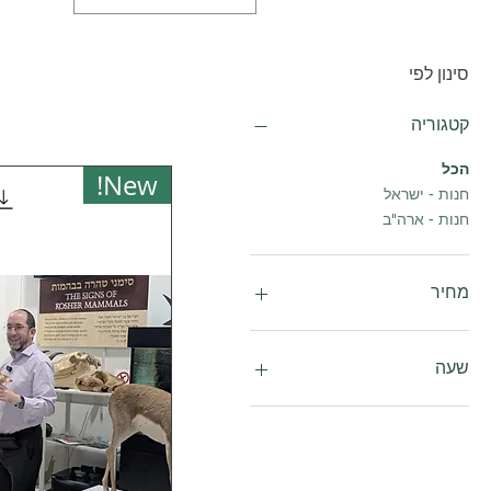
סינון לפי
קטגוריה
הכל
New!
חנות - ישראל
חנות - ארה"ב
מחיר
שעה
12:10
13:30
14:50