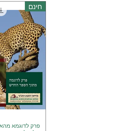
חינם
פרק לדוגמא מהאנ
תצוגה מהי