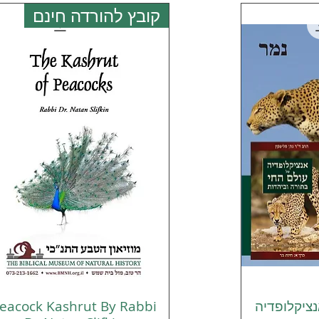
קובץ להורדה חינם
ציקלופדיה
eacock Kashrut By Rabbi
רה
תצוגה מהירה