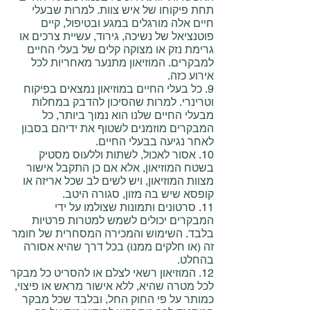
תחת פיקוחו של איש צוות. למרות שבעלי
חיים אלה מורגלים במגע ובטיפול, קיים
פוטנציאל של נשיכה, גירוד, עשיית צרכים או
גרימת נזק או מצוקה קלים של בעלי החיים
למבקרים. המוזיאון מתנער מאחריות לכל
אירוע כזה.
9. כל בעלי החיים במוזיאון נמצאים בפיקוח
וטרינרי. למרות שהסיכון להדבק במחלות
מבעלי החיים שלנו הוא נמוך ביותר, כל
המבקרים מוזמנים לשטוף את ידיהם בסבון
לאחר נגיעה בבעלי החיים.
10. אסור לאכול, לשתות וללעוס מסטיק
בשטח המוזיאון, אלא אם כן התקבל אישור
מצוות המוזיאון, ויש לשים לב שכל אריזה או
קופסא שיש בה מזון, סגורה היטב.
11. סרטונים ותמונות שצולמו על ידי
המבקרים יכולים לשמש למטרות פרטיות
בלבד. השימוש והמכירה המסחרית של חומר
זה (או חלקים ממנו) בכל דרך שהיא אסורה
בהחלט.
12. המוזיאון רשאי לצלם או להסריט כל מבקר
לכל מטרה שהיא, ללא אישור מראש או פיצוי,
כמותר על פי החוק החל, ובלבד שכל מבקר