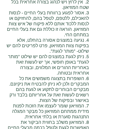
2. אין לרוץ ויש לנהוג בצורה אחראית בכל
שטח המוזיאון.
3. אסור לפגוע ברווחת בעלי החיים - לנסות
להאכילם, ללטפם, לטפל בהם, להחזיקם או
לנסות ללכוד אותם ללא פיקוח של איש צוות
המוזיאון. הוראה זו כוללת גם את בעלי החיים
במתחם החי.
4. נגיעה במוצגים אסורה בהחלט, אלא
בפיקוח צוות המוזיאון, פרט לפריטים להם יש
שילוט- "מותר לגעת".
5. ניתן לגעת במוצגים להם יש שילוט "מותר
לגעת" באופן חופשי, אך יש לעשות זאת
באחריות ההורים או המלווים, ובצורה
אחראית ובטוחה.
6. השופרות בתצוגה משמשים את כל
המבקרים ולכן לא ניתן להבטיח את ניקיונם.
מבקרים הבוחרים לתקוע או לגעת בהם
רשאים לעשות זאת על אחריותם בלבד ורק
באישור ובפיקוח של הצוות.
7. המוזיאון שומר לעצמו את הזכות לפנות
מידית ממתחם המוזיאון כל מבקר המגלה
התנהגות סוערת או בלתי אחראית.
8. המוזיאון משלב בחווית הביקור את
האפשרות לגעת ולטפל בכמה מבעלי החיים