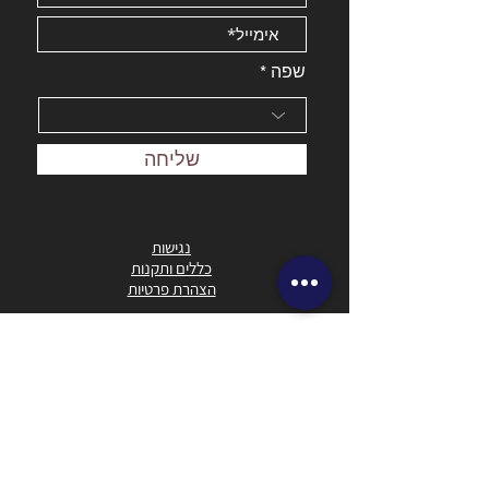
שפה
שליחה
נגישות
כללים ו
תקנות
הצהר
ת פרטיות
מוזיאון הטבע התנ"כי
רחוב החושן, הר-טוב
מול בית שמש
073-213-1662
office@biblicalnaturalhistory.org